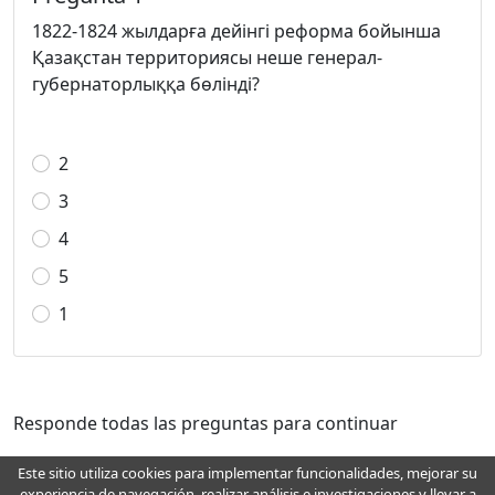
1822-1824 жылдарға дейінгі реформа бойынша
Қазақстан территориясы неше генерал-
губернаторлыққа бөлінді?
2
3
4
5
1
Responde todas las preguntas para continuar
Este sitio utiliza cookies para implementar funcionalidades, mejorar su
experiencia de navegación, realizar análisis e investigaciones y llevar a