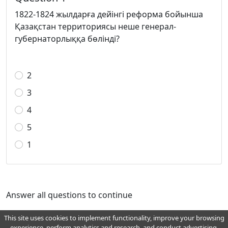
1822-1824 жылдарға дейінгі реформа бойынша
Қазақстан территориясы неше генерал-
губернаторлыққа бөлінді?
2
3
4
5
1
Answer all questions to continue
This site uses cookies to implement functionality, improve your browsing
experience, perform analytics and research, and conduct advertising.