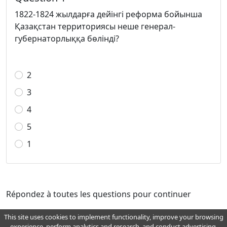
1822-1824 жылдарға дейінгі реформа бойынша
Қазақстан территориясы неше генерал-
губернаторлыққа бөлінді?
2
3
4
5
1
Répondez à toutes les questions pour continuer
This site uses cookies to implement functionality, improve your browsing
experience, perform analytics and research, and conduct advertising.