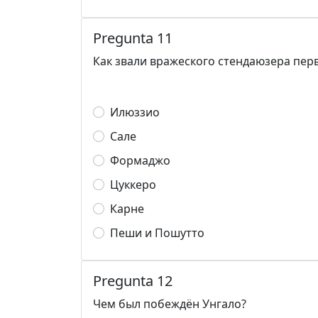
Pregunta 11
Как звали вражеского стендаюзера пер
Илюззио
Сале
Формаджо
Цуккеро
Карне
Пеши и Пошутто
Pregunta 12
Чем был побеждён Унгало?