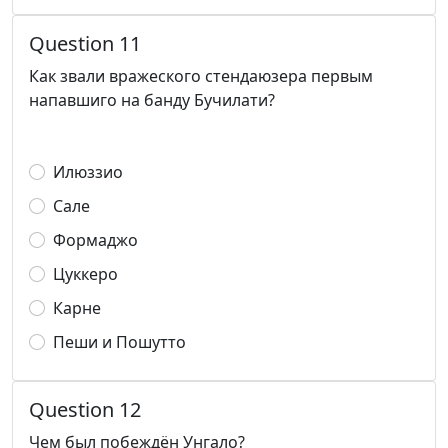
Question 11
Как звали вражеского стендаюзера первым
напавшиго на банду Бучилати?
Илюззио
Сале
Формаджо
Цуккеро
Карне
Пеши и Пошутто
Question 12
Чем был побеждён Унгало?