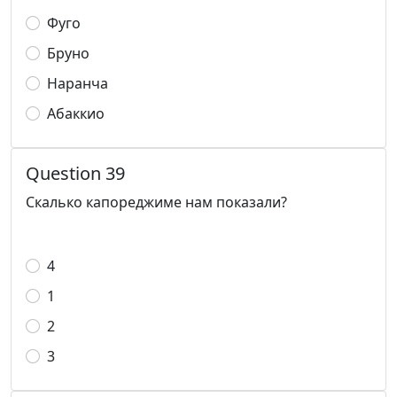
Фуго
Бруно
Наранча
Абаккио
Question 39
Скалько капореджиме нам показали?
4
1
2
3