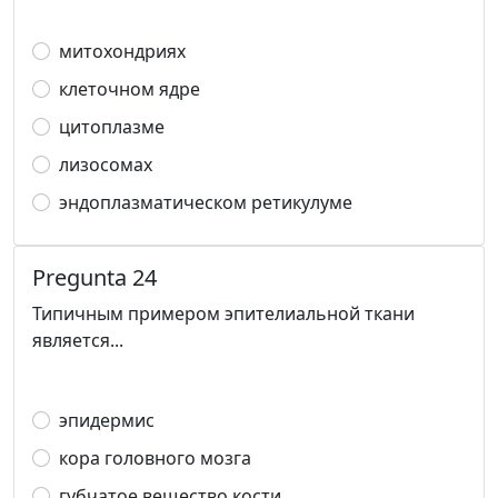
митохондриях
клеточном ядре
цитоплазме
лизосомах
эндоплазматическом ретикулуме
Pregunta 24
Типичным примером эпителиальной ткани
является...
эпидермис
кора головного мозга
губчатое вещество кости