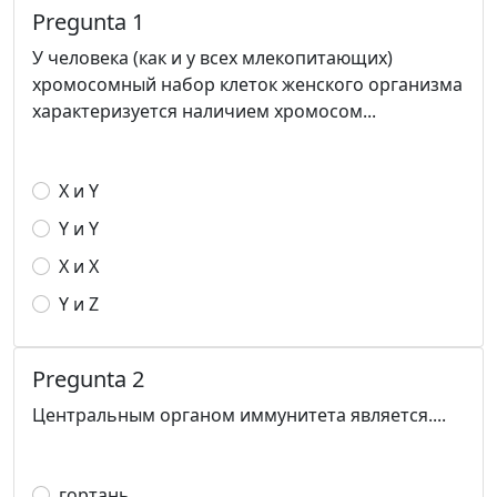
Pregunta 1
У человека (как и у всех млекопитающих)
хромосомный набор клеток женского организма
характеризуется наличием хромосом...
X и Y
Y и Y
Х и Х
Y и Z
Pregunta 2
Центральным органом иммунитета является....
гортань