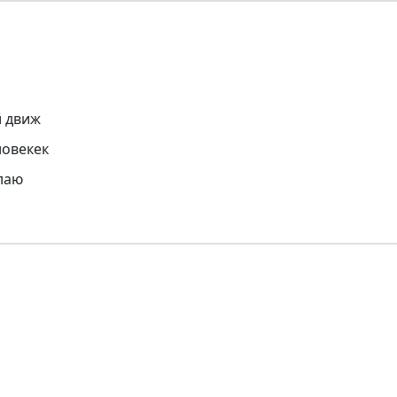
й движ
ловекек
елаю