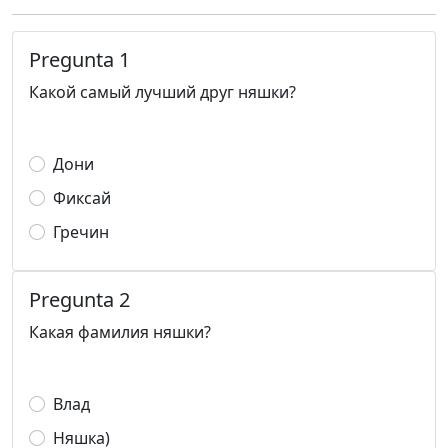
Pregunta 1
Какой самый лучший друг няшки?
Дони
Фиксай
Гречин
Pregunta 2
Какая фамилия няшки?
Влад
Няшка)