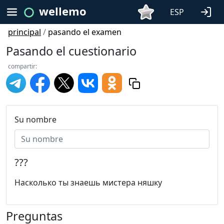
wellemo
ESP
principal
/
pasando el examen
Pasando el cuestionario
compartir:
Su nombre
???
Насколько ты знаешь мистера няшку
Preguntas