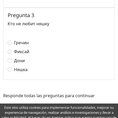
Pregunta 3
Кто не любит няшку
Гречин
Фиксай
Дони
Няшка
Responde todas las preguntas para continuar
Este sitio utiliza cookies para implementar funcionalidades, mejorar su
experiencia de navegación, realizar análisis e investigaciones y llevar a
Para cualquier pregunta, deseo, recomendación, error y mejora, escriba a
cabo publicidad. Al hacer clic en Aceptar, indica que acepta nuestro uso de