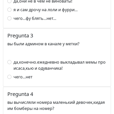
да,они не в чëм не виноваты!
я и сам дрочу на лоли и фурри...
чего...фу блять...нет...
Pregunta 3
вы были админом в канале у метки?
да,конечно.ежедневно выкладывал мемы про
исаса,кью и одуванчика!
чего...нет
Pregunta 4
вы вычисляли номера маленький девочек,кидая
им бомберы на номер?