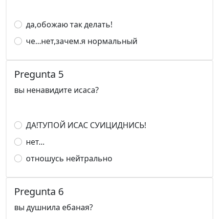
да,обожаю так делать!
че...нет,зачем.я нормальный
Pregunta 5
вы ненавидите исаса?
ДА!ТУПОЙ ИСАС СУИЦИДНИСЬ!
нет...
отношусь нейтрально
Pregunta 6
вы душнила ебаная?