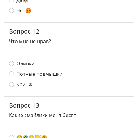
Да🥺
Нет😡
Вопрос 12
Что мне не нрав?
Оливки
Потные подмышки
Кринж
Вопрос 13
Какие смайлики меня бесят
😂🤣😊😇🤗