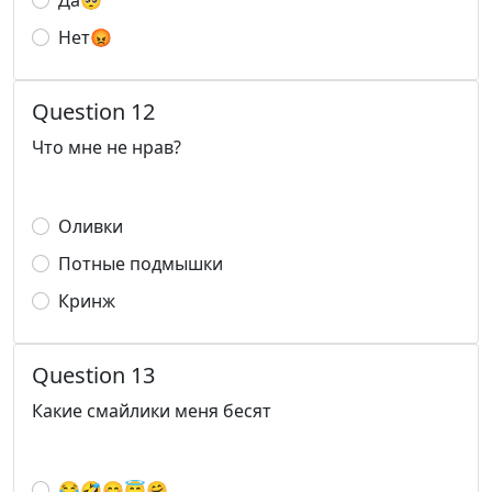
Да🥺
Нет😡
Question 12
Что мне не нрав?
Оливки
Потные подмышки
Кринж
Question 13
Какие смайлики меня бесят
😂🤣😊😇🤗