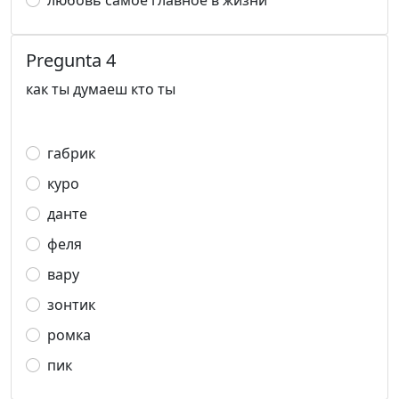
любовь самое главное в жизни
Pregunta 4
как ты думаеш кто ты
габрик
куро
данте
феля
вару
зонтик
ромка
пик