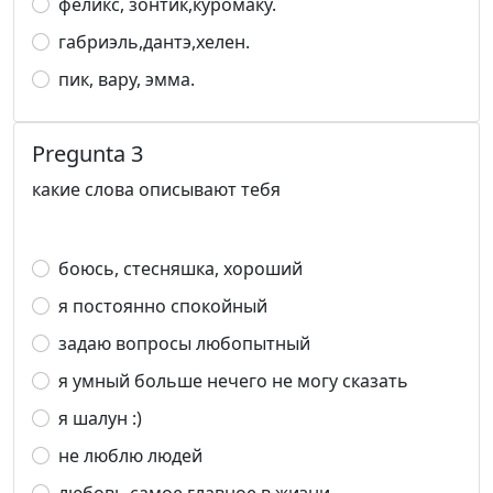
феликс, зонтик,куромаку.
габриэль,дантэ,хелен.
пик, вару, эмма.
Pregunta 3
какие слова описывают тебя
боюсь, стесняшка, хороший
я постоянно спокойный
задаю вопросы любопытный
я умный больше нечего не могу сказать
я шалун :)
не люблю людей