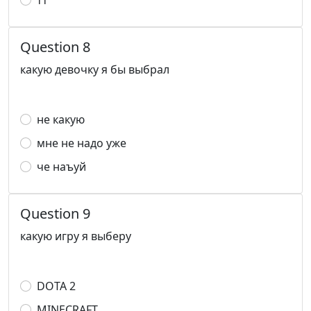
тт
Question 8
какую девочку я бы выбрал
не какую
мне не надо уже
че наъуй
Question 9
какую игру я выберу
DOTA 2
MINECRAFT