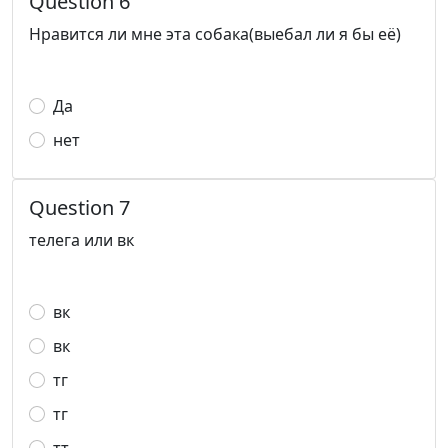
Question 6
Нравится ли мне эта собака(выебал ли я бы её)
Да
нет
Question 7
телега или вк
вк
вк
тг
тг