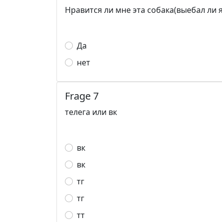
Нравится ли мне эта собака(выебал ли я
Да
нет
Frage 7
телега или вк
вк
вк
тг
тг
тт