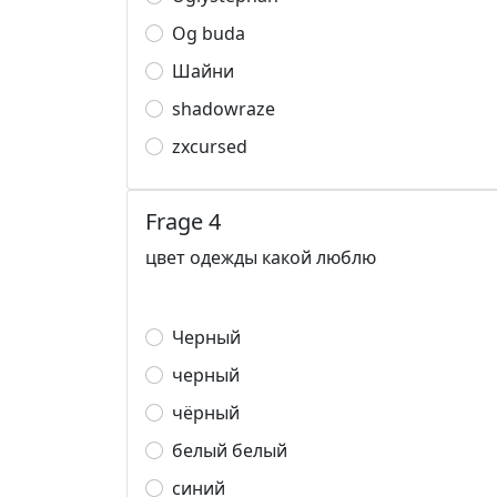
Og buda
Шайни
shadowraze
zxcursed
Frage 4
цвет одежды какой люблю
Черный
черный
чёрный
белый белый
синий