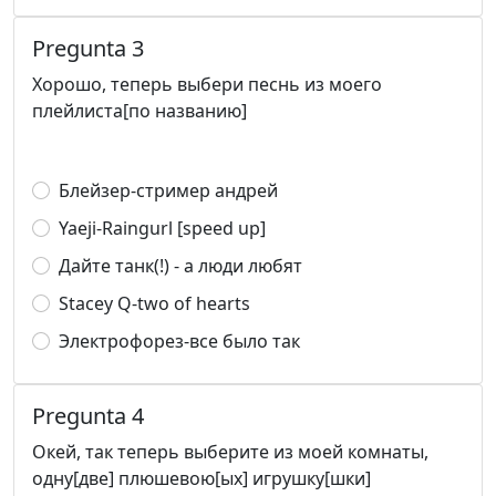
Pregunta 3
Хорошо, теперь выбери песнь из моего
плейлиста[по названию]
Блейзер-стример андрей
Yaeji-Raingurl [speed up]
Дайте танк(!) - а люди любят
Stacey Q-two of hearts
Электрофорез-все было так
Pregunta 4
Окей, так теперь выберите из моей комнаты,
одну[две] плюшевою[ых] игрушку[шки]