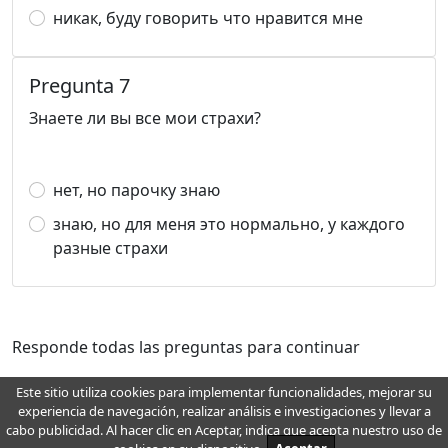
никак, буду говорить что нравится мне
Pregunta 7
Знаете ли вы все мои страхи?
нет, но парочку знаю
знаю, но для меня это нормально, у каждого
разные страхи
Responde todas las preguntas para continuar
Este sitio utiliza cookies para implementar funcionalidades, mejorar su
experiencia de navegación, realizar análisis e investigaciones y llevar a
Para cualquier pregunta, deseo, recomendación, error y mejora, escriba a
cabo publicidad. Al hacer clic en Aceptar, indica que acepta nuestro uso de
info@wellemo.com