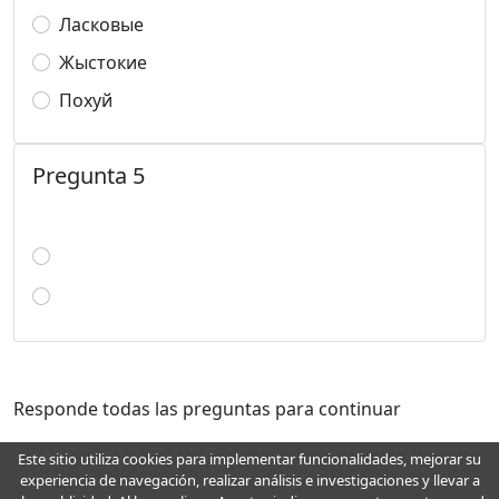
Ласковые
Жыстокие
Похуй
Pregunta 5
Responde todas las preguntas para continuar
Este sitio utiliza cookies para implementar funcionalidades, mejorar su
experiencia de navegación, realizar análisis e investigaciones y llevar a
Para cualquier pregunta, deseo, recomendación, error y mejora, escriba a