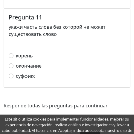
Pregunta 11
укажи часть слова без которой не может
существовать слово
корень
окончание
суффикс
Responde todas las preguntas para continuar
Este sitio utiliza cookies para implementar funcionalidades, mejorar su
experiencia de navegación, realizar análisis e investigaciones y llevar a
Para cualquier pregunta, deseo, recomendación, error y mejora, escriba a
cabo publicidad. Al hacer clic en Aceptar, indica que acepta nuestro uso de
info@wellemo.com