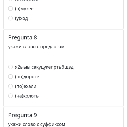
(в)музее
(у)ход
Pregunta 8
укажи слово с предлогом
я2ыыы сакуцукепртьбщзд
(по)дороге
(по)ехали
(на)колоть
Pregunta 9
укажи слово с суффиксом