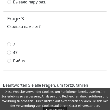
Бывало пару раз.
Frage 3
Сколько вам лет?
7
47
Бибus
Beantworten Sie alle Fragen, um fortzufahren
Diese Website verwendet Cookies, um Funktionen bereitzustellen, Ihr
Surferlebnis zu verbessern, Analysen und Recherchen durchzuführen und
Werbung zu schalten. Durch Klicken auf Akzeptieren erklären Sie sich mit
Bei Fragen, Wünschen, Empfehlungen, Fehlern und Verbesserungen
der Verwendung von Cookies auf Ihrem Gerät einverstanden.
schreiben Sie an
info@wellemo.com