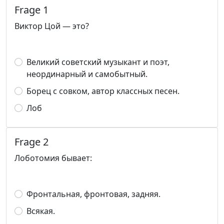
Frage 1
Виктор Цой — это?
Великий советский музыкант и поэт,
неординарный и самобытный.
Борец с совком, автор классных песен.
Лоб
Frage 2
Лоботомия бывает:
Фронтальная, фронтовая, задняя.
Всякая.