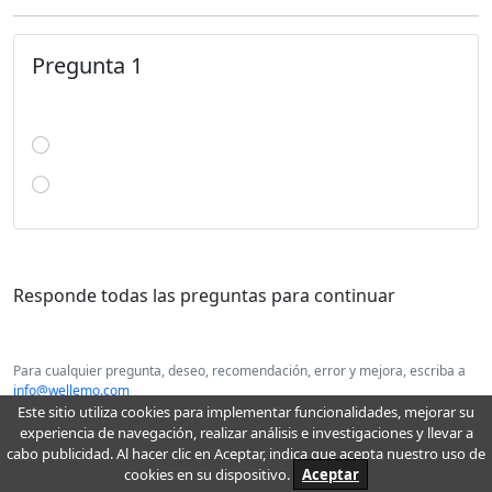
Pregunta 1
Responde todas las preguntas para continuar
Para cualquier pregunta, deseo, recomendación, error y mejora, escriba a
info@wellemo.com
Este sitio utiliza cookies para implementar funcionalidades, mejorar su
2026 Wellemo© : educación en línea
experiencia de navegación, realizar análisis e investigaciones y llevar a
cabo publicidad. Al hacer clic en Aceptar, indica que acepta nuestro uso de
cookies en su dispositivo.
Aceptar