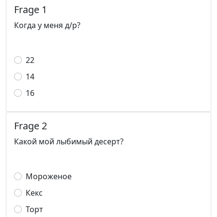
Frage 1
Когда у меня д/р?
22
14
16
Frage 2
Какой мой лыбимый десерт?
Мороженое
Кекс
Торт