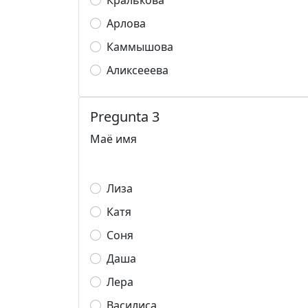
Кралькова
Арлова
Каммышова
Аликсееева
Pregunta 3
Маё имя
Лиза
Катя
Соня
Даша
Лера
Василиса