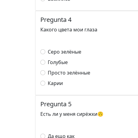
Pregunta 4
Какого цвета мои глаза
Серо зелёные
Голубые
Просто зелённые
Карии
Pregunta 5
Есть ли у меня сирёжки🙃
Да ещо как