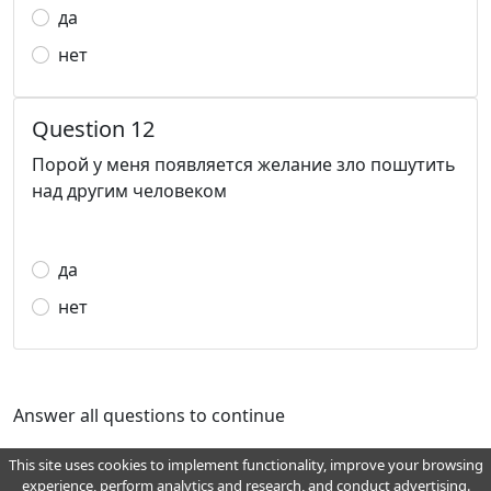
да
нет
Question 12
Порой у меня появляется желание зло пошутить
над другим человеком
да
нет
Answer all questions to continue
This site uses cookies to implement functionality, improve your browsing
experience, perform analytics and research, and conduct advertising.
for any questions, wishes, recommendations, bugs and improvements, write