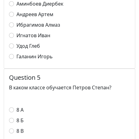
Аминбоев Диербек
Андреев Артем
Ибрагимов Алмаз
Игнатов Иван
Удод Глеб
Галанин Игорь
Question 5
В каком классе обучается Петров Степан?
8 А
8 Б
8 В