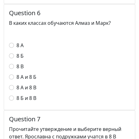
Question 6
В каких классах обучаются Алмаз и Марк?
8 А
8 Б
8 В
8 А и 8 Б
8 А и 8 В
8 Б и 8 В
Question 7
Прочитайте утверждение и выберите верный
ответ. Ярославна с подружками учатся в 8 В