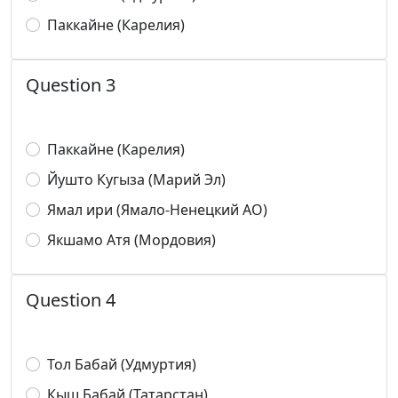
Паккайне (Карелия)
Question 3
Паккайне (Карелия)
Йушто Кугыза (Марий Эл)
Ямал ири (Ямало-Ненецкий АО)
Якшамо Атя (Мордовия)
Question 4
Тол Бабай (Удмуртия)
Кыш Бабай (Татарстан)