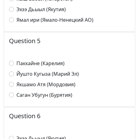
Эхээ Дьыыл (Якутия)
Ямал ири (Ямало-Ненецкий АО)
Question 5
Паккайне (Карелия)
Йушто Кугыза (Марий Эл)
Якшамо Атя (Мордовия)
Саган Убугун (Бурятия)
Question 6
Эхээ Дьыыл (Якутия)