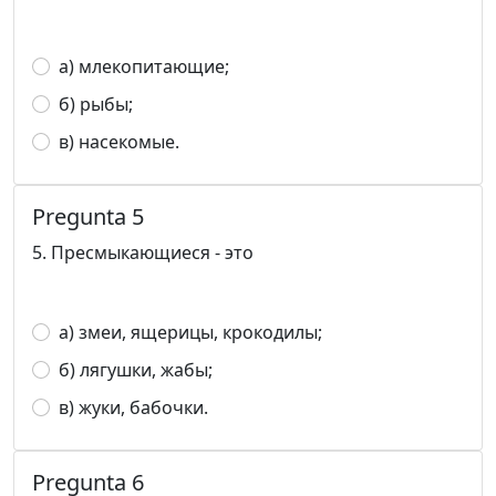
а) млекопитающие;
б) рыбы;
в) насекомые.
Pregunta 5
5. Пресмыкающиеся - это
а) змеи, ящерицы, крокодилы;
б) лягушки, жабы;
в) жуки, бабочки.
Pregunta 6