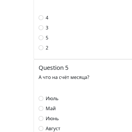
4
3
5
2
Question 5
А что на счёт месяца?
Июль
Май
Июнь
Август