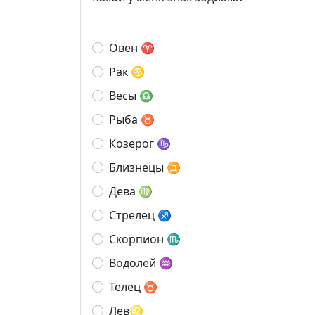
Овен ♈
Рак ♋
Весы ♎
Рыба ♉
Козерог ♑
Близнецы ♊
Дева ♍
Стрелец ♐
Скорпион ♏
Водолей ♒
Телец ♉
Лев♌