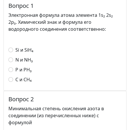
Вопрос 1
Электронная формула атома элемента 1s₂ 2s₂
2p₃. Химический знак и формула его
водородного соединения соответственно:
Si и SiH₄
N и NH₃
Р и РН₃
С и СH₄
Вопрос 2
Минимальная степень окисления азота в
соединении (из перечисленных ниже) с
формулой