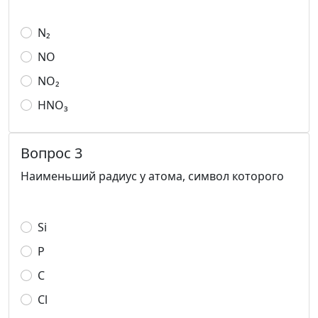
N₂
NO
NO₂
HNO₃
Вопрос 3
Наименьший радиус у атома, символ которого
Si
P
C
Cl