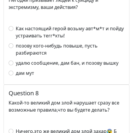
Негодяй призывает людей к суициду и
экстремизму, ваши действия?
Как настоящий герой возьму авт*м*т и пойду
устраивать теrr*кты!
позову кого-нибудь повыше, пусть
разбираются
удалю сообщение, дам бан, и позову вышку
дам мут
Question 8
Какой-то великий дом злой нарушает сразу все
возможные правила,что вы будете делать?
Ничего,это же великий дом злой захар😰 Б