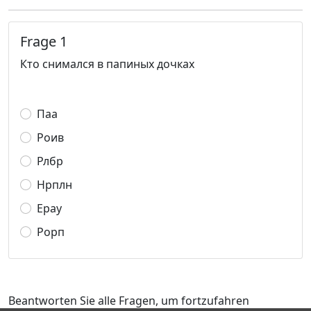
Frage 1
Кто снимался в папиных дочках
Паа
Роив
Рлбр
Нрплн
Ерау
Рорп
Beantworten Sie alle Fragen, um fortzufahren