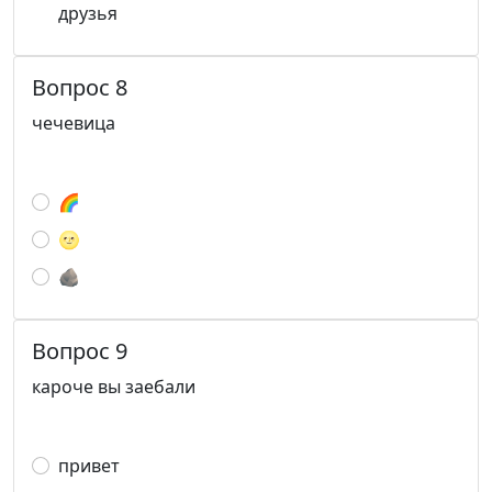
друзья
Вопрос 8
чечевица
🌈
🌝
🪨
Вопрос 9
кароче вы заебали
привет