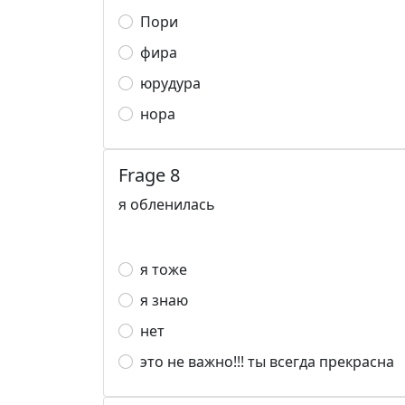
Пори
фира
юрудура
нора
Frage 8
я обленилась
я тоже
я знаю
нет
это не важно!!! ты всегда прекрасна