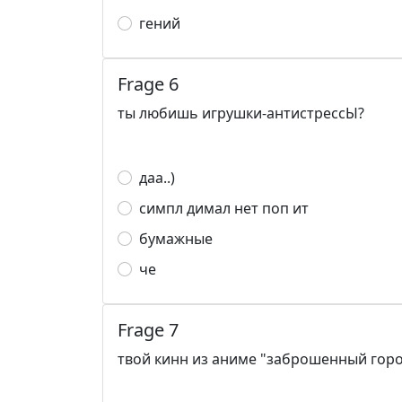
гений
Frage 6
ты любишь игрушки-антистрессЫ?
даа..)
симпл димал нет поп ит
бумажные
че
Frage 7
твой кинн из аниме "заброшенный гор