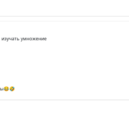
м изучать умножение
ты😂🤣