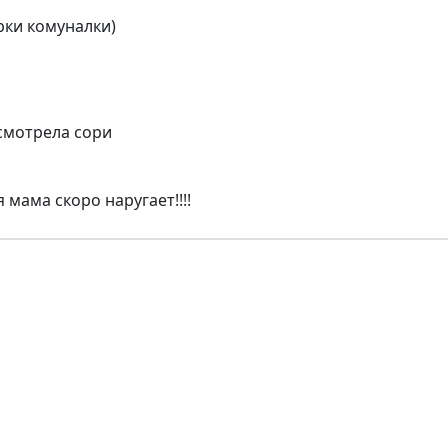
рки комуналки)
смотрела сори
мама скоро наругает!!!!