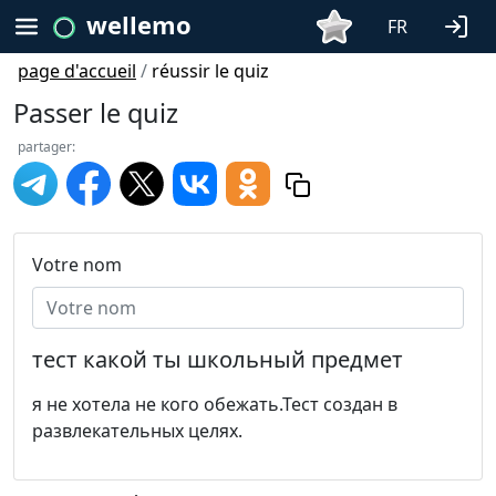
wellemo
FR
page d'accueil
/
réussir le quiz
Passer le quiz
partager:
Votre nom
тест какой ты школьный предмет
я не хотела не кого обежать.Тест создан в
развлекательных целях.