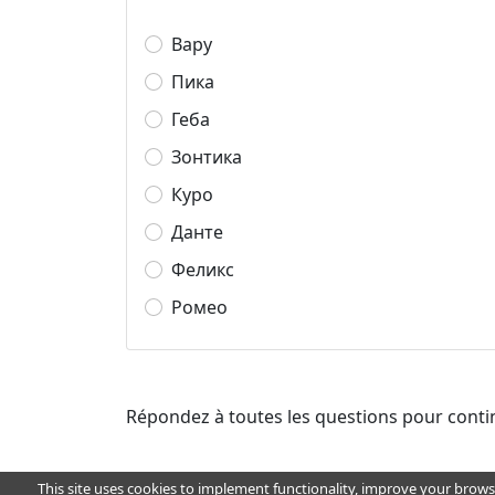
Вару
Пика
Геба
Зонтика
Куро
Данте
Феликс
Ромео
Répondez à toutes les questions pour conti
This site uses cookies to implement functionality, improve your brows
pour toutes questions, souhaits, recommandations, bugs et 