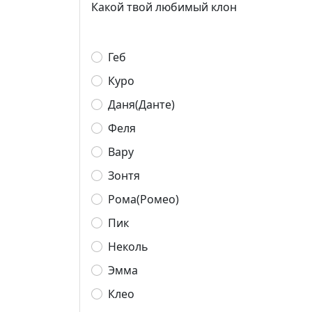
Какой твой любимый клон
Геб
Куро
Даня(Данте)
Феля
Вару
Зонтя
Рома(Ромео)
Пик
Неколь
Эмма
Клео