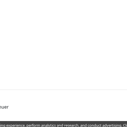
nuer
ing experience, perform analytics and research, and conduct advertising. Cli
améliorations, écrivez à
info@wellemo.com