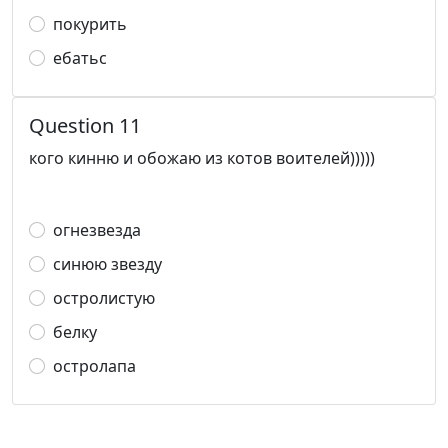
покурить
ебатьс
Question 11
кого кинню и обожаю из котов воителей)))))
огнезвезда
синюю звезду
остролистую
белку
остролапа