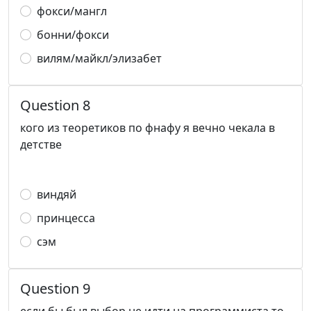
фокси/мангл
бонни/фокси
вилям/майкл/элизабет
Question 8
кого из теоретиков по фнафу я вечно чекала в
детстве
виндяй
принцесса
сэм
Question 9