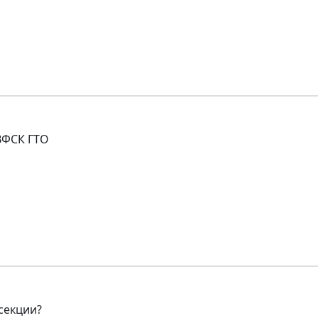
ВФСК ГТО
секции?