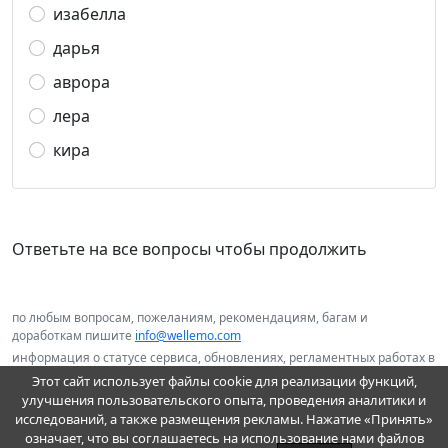
изабелла
дарья
аврора
лера
кира
Ответьте на все вопросы чтобы продолжить
по любым вопросам, пожеланиям, рекомендациям, багам и
доработкам пишите
info@wellemo.com
информация о статусе сервиса, обновлениях, регламентных работах в
нашем telegram канале
@wellemo
Этот сайт использует файлы cookie для реализации функций,
улучшения пользовательского опыта, проведения аналитики и
исследований, а также размещения рекламы. Нажатие «Принять»
означает, что вы соглашаетесь на использование нами файлов
Пользовательское соглашение и оферта