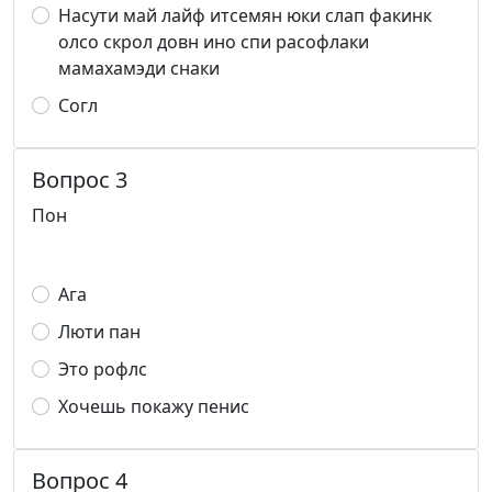
Насути май лайф итсемян юки слап факинк
олсо скрол довн ино спи расофлаки
мамахамэди снаки
Согл
Вопрос 3
Пон
Ага
Люти пан
Это рофлс
Хочешь покажу пенис
Вопрос 4