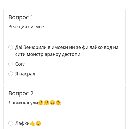
Вопрос 1
Реакция сигмы?
Да! Венюрили я имсеки ин зе фи лайко вод на
сити монстр араноу дестопи
Согл
Я насрал
Вопрос 2
Лавки касули🤗🤗😊🤗
Лафки🤙😊