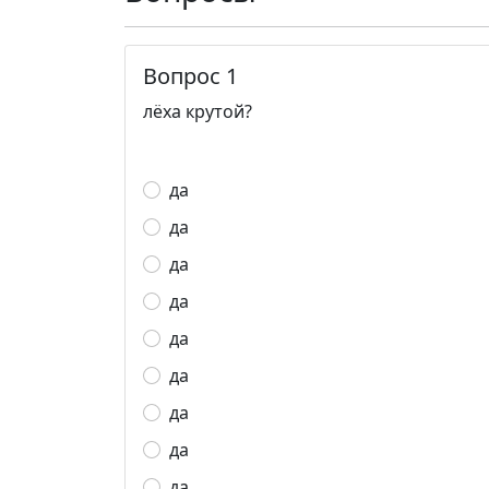
Вопрос 1
лёха крутой?
да
да
да
да
да
да
да
да
да