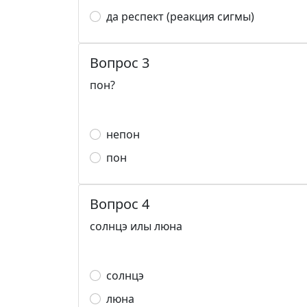
да респект (реакция сигмы)
Вопрос 3
пон?
непон
пон
Вопрос 4
солнцэ илы люна
солнцэ
люна