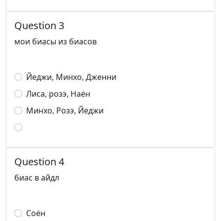
Question 3
мои биасы из биасов
Йеджи, Минхо, Дженни
Лиса, розэ, Наён
Минхо, Розэ, Йеджи
Question 4
биас в айдл
Соён