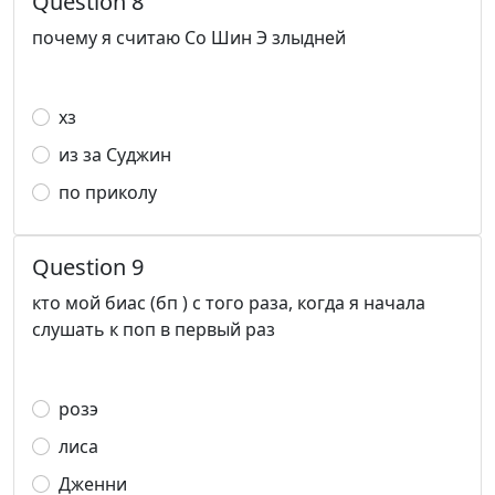
Question 8
почему я считаю Со Шин Э злыдней
хз
из за Суджин
по приколу
Question 9
кто мой биас (бп ) с того раза, когда я начала
слушать к поп в первый раз
розэ
лиса
Дженни