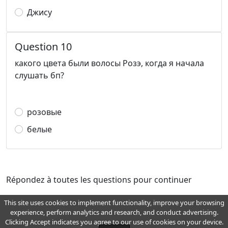
Джису
Question 10
какого цвета были волосы Розэ, когда я начала
слушать бп?
розовые
белые
Répondez à toutes les questions pour continuer
This site uses cookies to implement functionality, improve your browsing
experience, perform analytics and research, and conduct advertising.
pour toutes questions, souhaits, recommandations, bugs et améliorations,
Clicking Accept indicates you agree to our use of cookies on your device.
écrivez à
info@wellemo.com