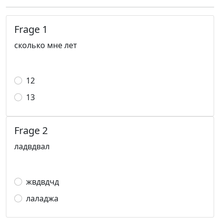
Frage 1
сколько мне лет
12
13
Frage 2
ладвдвал
жвдвдчд
лаладжа