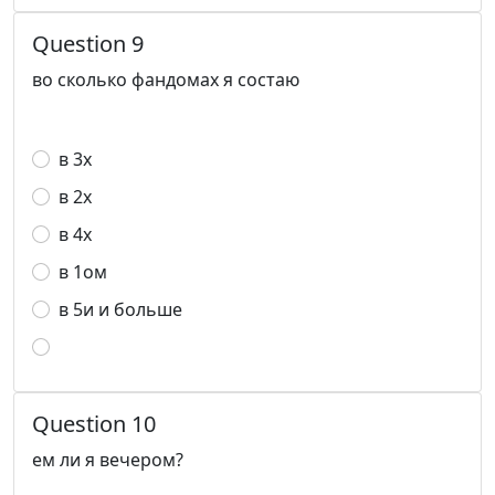
Question 9
во сколько фандомах я состаю
в 3х
в 2х
в 4х
в 1ом
в 5и и больше
Question 10
ем ли я вечером?