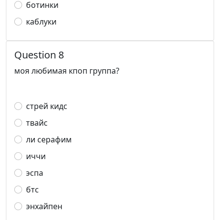
ботинки
каблуки
Question 8
моя любимая кпоп группа?
стрей кидс
твайс
ли серафим
иччи
эспа
бтс
энхайпен