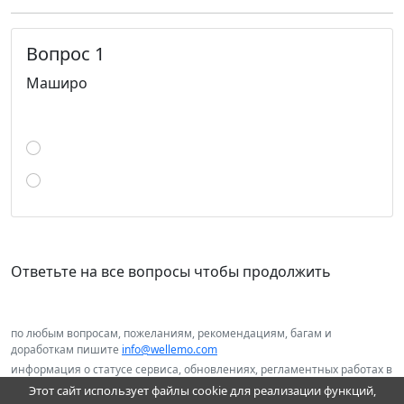
Вопрос 1
Маширо
Ответьте на все вопросы чтобы продолжить
по любым вопросам, пожеланиям, рекомендациям, багам и
доработкам пишите
info@wellemo.com
информация о статусе сервиса, обновлениях, регламентных работах в
нашем telegram канале
@wellemo
Этот сайт использует файлы cookie для реализации функций,