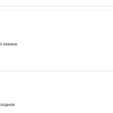
о океана
олодное