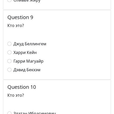
Оливье Жиру
Question 9
Кто это?
Джуд Беллингем
Харри Кейн
Гарри Магуайр
Дэвид Бекхэм
Question 10
Кто это?
Златан Ибрагимович