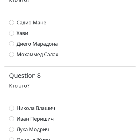
Кто это?
Садио Мане
Хави
Диего Марадона
Мохаммед Салах
Question 8
Кто это?
Никола Влашич
Иван Перишич
Лука Модрич