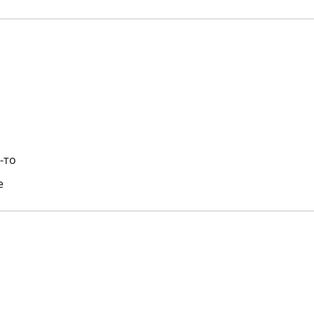
-то
е