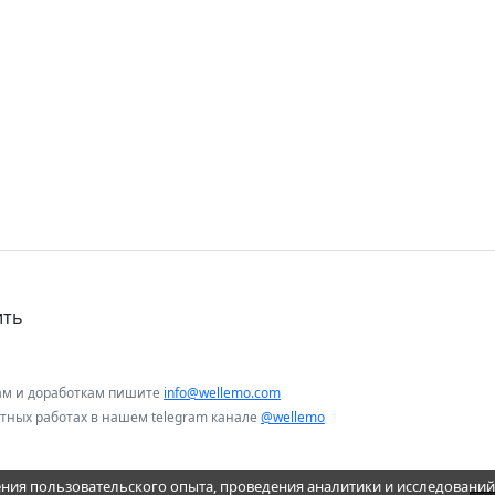
ить
ам и доработкам пишите
info@wellemo.com
нтных работах в нашем telegram канале
@wellemo
ения пользовательского опыта, проведения аналитики и исследований