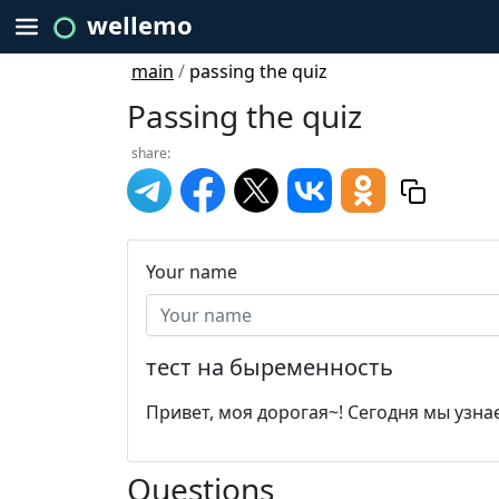
wellemo
main
/
passing the quiz
Passing the quiz
share:
Your name
тест на быременность
Привет, моя дорогая~! Сегодня мы узна
Questions