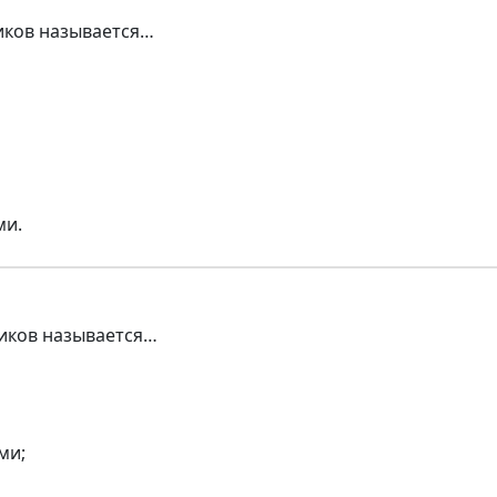
ников называется…
ми.
ников называется…
ми;