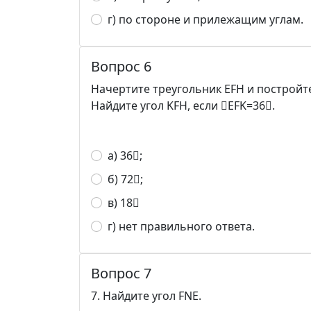
г) по стороне и прилежащим углам.
Вопрос 6
Начертите треугольник EFH и постройте 
Найдите угол KFH, если EFK=36.
а) 36;
б) 72;
в) 18
г) нет правильного ответа.
Вопрос 7
7. Найдите угол FNE.