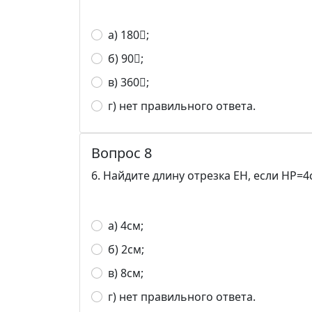
а) 180;
б) 90;
в) 360;
г) нет правильного ответа.
Вопрос 8
6. Найдите длину отрезка EH, если HP=4
а) 4см;
б) 2см;
в) 8см;
г) нет правильного ответа.