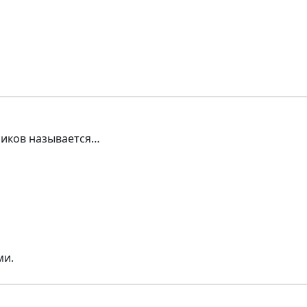
ников называется…
ми.