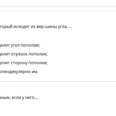
оторый исходит из вер-шины угла, …
делит угол пополам;
делит отрезок пополам;
делит сторону пополам;
ерпендикулярно им.
нным, если у него…