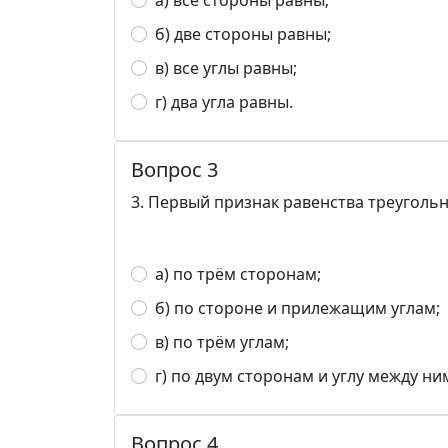
а) все стороны равны;
б) две стороны равны;
в) все углы равны;
г) два угла равны.
Вопрос 3
3. Первый признак равенства треуголь
а) по трём сторонам;
б) по стороне и прилежащим углам;
в) по трём углам;
г) по двум сторонам и углу между ни
Вопрос 4