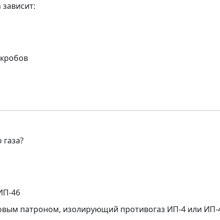
 зависит:
икробов
 газа?
ИП-46
итовым патроном, изолирующий противогаз ИП-4 или ИП-