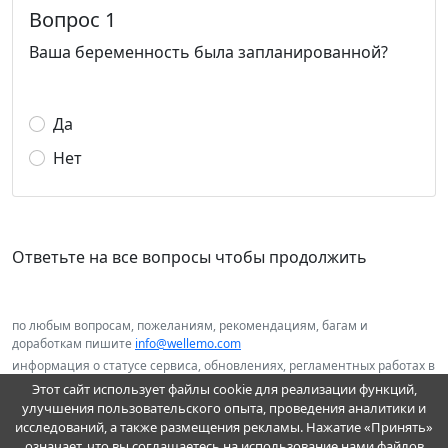
Вопрос 1
Ваша беременность была запланированной?
Да
Нет
Ответьте на все вопросы чтобы продолжить
по любым вопросам, пожеланиям, рекомендациям, багам и
доработкам пишите
info@wellemo.com
информация о статусе сервиса, обновлениях, регламентных работах в
нашем telegram канале
@wellemo
Этот сайт использует файлы cookie для реализации функций,
улучшения пользовательского опыта, проведения аналитики и
исследований, а также размещения рекламы. Нажатие «Принять»
означает, что вы соглашаетесь на использование нами файлов